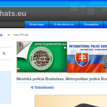
hats.eu
Home page
O nás-About us
Fotogaléria
ia
caps 051.jpg
Mestská polícia Bratislava, Metropolitan police Br
Predchádzajúci