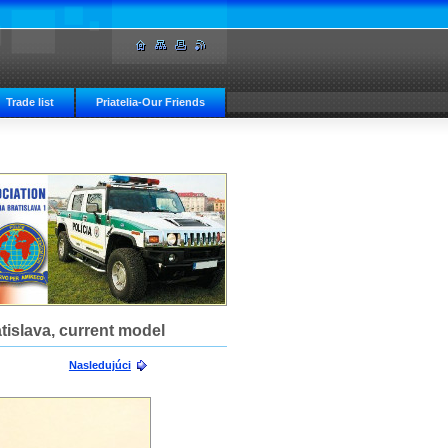
Trade list
Priatelia-Our Friends
atislava, current model
Nasledujúci