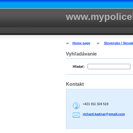
www.mypolice
Home page
Slovensko / Slovak
Vyhľadávanie
Hľadať:
Kontakt
+421 911 324 519
richard.
kadnar@g
mail.com