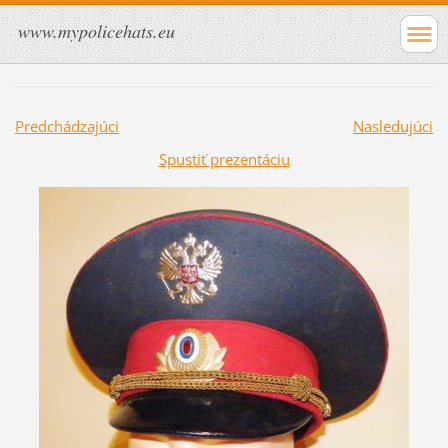
www.mypolicehats.eu
Predchádzajúci
Nasledujúci
Spustiť prezentáciu