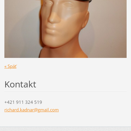
« Späť
Kontakt
+421 911 324 519
richard.
kadnar@g
mail.com